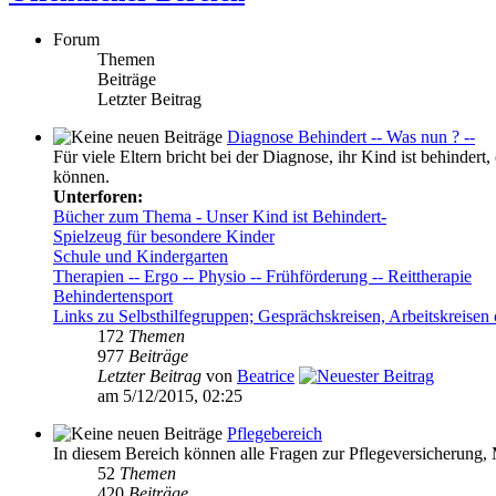
Forum
Themen
Beiträge
Letzter Beitrag
Diagnose Behindert -- Was nun ? --
Für viele Eltern bricht bei der Diagnose, ihr Kind ist behinder
können.
Unterforen:
Bücher zum Thema - Unser Kind ist Behindert-
Spielzeug für besondere Kinder
Schule und Kindergarten
Therapien -- Ergo -- Physio -- Frühförderung -- Reittherapie
Behindertensport
Links zu Selbsthilfegruppen; Gesprächskreisen, Arbeitskreisen 
172
Themen
977
Beiträge
Letzter Beitrag
von
Beatrice
am 5/12/2015, 02:25
Pflegebereich
In diesem Bereich können alle Fragen zur Pflegeversicherung,
52
Themen
420
Beiträge