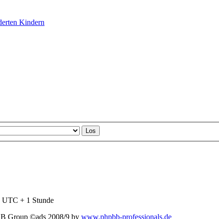
derten Kindern
nd UTC + 1 Stunde
BB Group ©ads 2008/9 by
www.phpbb-professionals.de