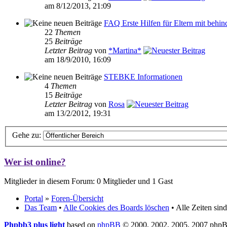
am 8/12/2013, 21:09
FAQ Erste Hilfen für Eltern mit behin
22
Themen
25
Beiträge
Letzter Beitrag
von
*Martina*
am 18/9/2010, 16:09
STEBKE Informationen
4
Themen
15
Beiträge
Letzter Beitrag
von
Rosa
am 13/2/2012, 19:31
Gehe zu:
Wer ist online?
Mitglieder in diesem Forum: 0 Mitglieder und 1 Gast
Portal
»
Foren-Übersicht
Das Team
•
Alle Cookies des Boards löschen
• Alle Zeiten si
Phpbb3 plus light
based on
phpBB
© 2000, 2002, 2005, 2007 php