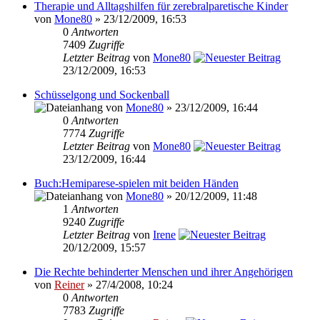
Therapie und Alltagshilfen für zerebralparetische Kinder
von
Mone80
» 23/12/2009, 16:53
0
Antworten
7409
Zugriffe
Letzter Beitrag
von
Mone80
23/12/2009, 16:53
Schüsselgong und Sockenball
von
Mone80
» 23/12/2009, 16:44
0
Antworten
7774
Zugriffe
Letzter Beitrag
von
Mone80
23/12/2009, 16:44
Buch:Hemiparese-spielen mit beiden Händen
von
Mone80
» 20/12/2009, 11:48
1
Antworten
9240
Zugriffe
Letzter Beitrag
von
Irene
20/12/2009, 15:57
Die Rechte behinderter Menschen und ihrer Angehörigen
von
Reiner
» 27/4/2008, 10:24
0
Antworten
7783
Zugriffe