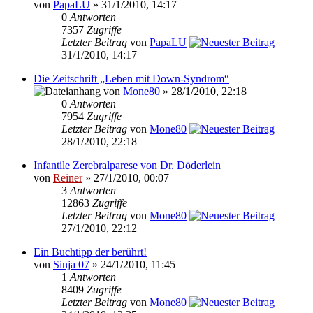
von
PapaLU
» 31/1/2010, 14:17
0
Antworten
7357
Zugriffe
Letzter Beitrag
von
PapaLU
31/1/2010, 14:17
Die Zeitschrift „Leben mit Down-Syndrom“
von
Mone80
» 28/1/2010, 22:18
0
Antworten
7954
Zugriffe
Letzter Beitrag
von
Mone80
28/1/2010, 22:18
Infantile Zerebralparese von Dr. Döderlein
von
Reiner
» 27/1/2010, 00:07
3
Antworten
12863
Zugriffe
Letzter Beitrag
von
Mone80
27/1/2010, 22:12
Ein Buchtipp der berührt!
von
Sinja 07
» 24/1/2010, 11:45
1
Antworten
8409
Zugriffe
Letzter Beitrag
von
Mone80