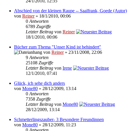
24/1/2010, 12:35
Abschied von der kleinen Raupe -- Saalfrank, Goede (Autor)
von
Reiner
» 18/1/2010, 00:06
0
Antworten
6789
Zugriffe
Letzter Beitrag
von
Reiner
18/1/2010, 00:06
Bücher zum Thema "Unser Kind ist behindert"
von
Reiner
» 23/11/2008, 22:06
9
Antworten
25108
Zugriffe
Letzter Beitrag
von
Irene
12/1/2010, 07:41
Glück, ich sehe dich anders
von
Mone80
» 28/12/2009, 13:14
0
Antworten
7358
Zugriffe
Letzter Beitrag
von
Mone80
28/12/2009, 13:14
Schmetterlingszauber- 3 Besondere Freundinnen
von
Mone80
» 28/12/2009, 11:23
0
Antworten