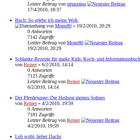
Letzter Beitrag
von
strunztina
17/4/2010, 18:37
Buch: So erlebe ich meine Welt.
von
Mone80
» 19/2/2010, 20:29
0
Antworten
7142
Zugriffe
Letzter Beitrag
von
Mone80
19/2/2010, 20:29
Schlanke Rezepte für starke Kids: Koch- und Informationsbuc
von
Reiner
» 6/2/2010, 14:14
0
Antworten
7123
Zugriffe
Letzter Beitrag
von
Reiner
6/2/2010, 14:14
Der Pferdejunge: Die Heilung meines Sohnes
von
Reiner
» 4/2/2010, 19:59
0
Antworten
7181
Zugriffe
Letzter Beitrag
von
Reiner
4/2/2010, 19:59
Leb wohl, lieber Dachs