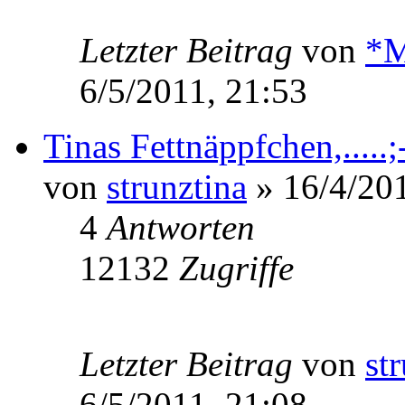
Letzter Beitrag
von
*M
6/5/2011, 21:53
Tinas Fettnäppfchen,.....;
von
strunztina
» 16/4/201
4
Antworten
12132
Zugriffe
Letzter Beitrag
von
st
6/5/2011, 21:08