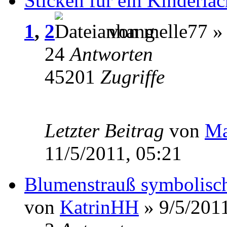
Sticken für ein Kinderläc
1
,
2
von melle77 » 
24
Antworten
45201
Zugriffe
Letzter Beitrag
von
Ma
11/5/2011, 05:21
Blumenstrauß symbolisc
von
KatrinHH
» 9/5/2011