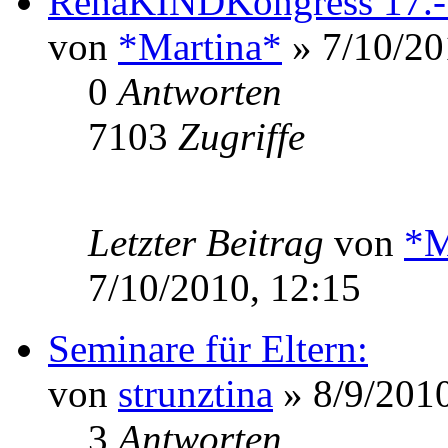
RehaKINDKongress 17.-1
von
*Martina*
» 7/10/20
0
Antworten
7103
Zugriffe
Letzter Beitrag
von
*M
7/10/2010, 12:15
Seminare für Eltern:
von
strunztina
» 8/9/2010
3
Antworten