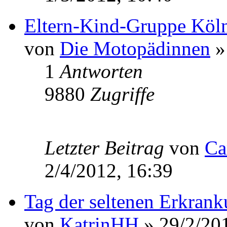
Eltern-Kind-Gruppe Köl
von
Die Motopädinnen
»
1
Antworten
9880
Zugriffe
Letzter Beitrag
von
Ca
2/4/2012, 16:39
Tag der seltenen Erkran
von
KatrinHH
» 29/2/201