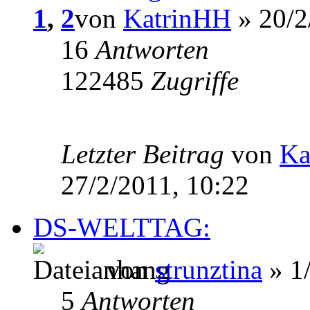
1
,
2
von
KatrinHH
» 20/2
16
Antworten
122485
Zugriffe
Letzter Beitrag
von
Ka
27/2/2011, 10:22
DS-WELTTAG:
von
strunztina
» 1/
5
Antworten