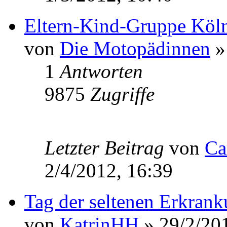
Eltern-Kind-Gruppe Köl
von
Die Motopädinnen
»
1
Antworten
9875
Zugriffe
Letzter Beitrag
von
Ca
2/4/2012, 16:39
Tag der seltenen Erkran
von
KatrinHH
» 29/2/201