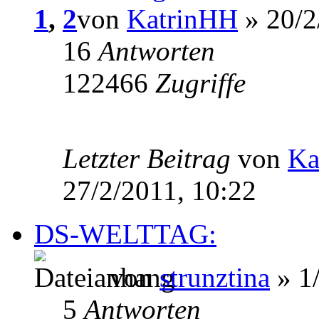
1
,
2
von
KatrinHH
» 20/2
16
Antworten
122466
Zugriffe
Letzter Beitrag
von
Ka
27/2/2011, 10:22
DS-WELTTAG:
von
strunztina
» 1/
5
Antworten