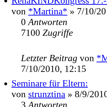
RehaKINDKongress 17.-1
von
*Martina*
» 7/10/20
0
Antworten
7100
Zugriffe
Letzter Beitrag
von
*M
7/10/2010, 12:15
Seminare für Eltern:
von
strunztina
» 8/9/2010
3
Antworten