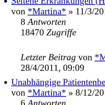
Seltene Erkrankungen (Hi
von
*Martina*
» 11/3/20
8
Antworten
18470
Zugriffe
Letzter Beitrag
von
*M
28/4/2011, 09:09
Unabhängige Patientenbe
von
*Martina*
» 8/12/20
6
Antworten