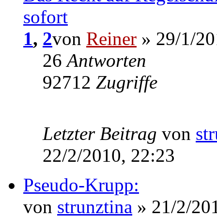
sofort
1
,
2
von
Reiner
» 29/1/20
26
Antworten
92712
Zugriffe
Letzter Beitrag
von
st
22/2/2010, 22:23
Pseudo-Krupp:
von
strunztina
» 21/2/201