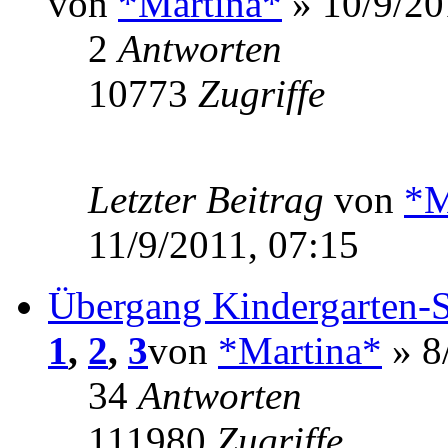
von
*Martina*
» 10/9/20
2
Antworten
10773
Zugriffe
Letzter Beitrag
von
*M
11/9/2011, 07:15
Übergang Kindergarten-
1
,
2
,
3
von
*Martina*
» 8
34
Antworten
111980
Zugriffe