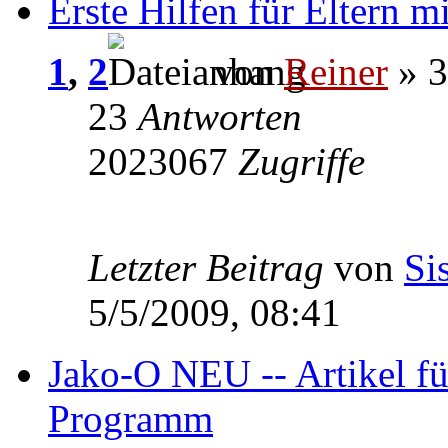
Erste Hilfen für Eltern m
1
,
2
von
Reiner
» 3
23
Antworten
2023067
Zugriffe
Letzter Beitrag
von
Si
5/5/2009, 08:41
Jako-O NEU -- Artikel f
Programm