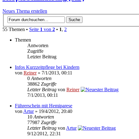
Neues Thema erstellen
55 Themen •
Seite
1
von
2
•
1
,
2
Themen
Antworten
Zugriffe
Letzter Beitrag
Infos Kurzzeitpflege bei Kindern
von
Reiner
» 7/1/2013, 00:11
0
Antworten
38862
Zugriffe
Letzter Beitrag
von
Reiner
7/1/2013, 00:11
Führerschein mit Hemiparese
von
Artur
» 19/4/2012, 20:40
10
Antworten
77987
Zugriffe
Letzter Beitrag
von
Artur
9/12/2012, 22:31