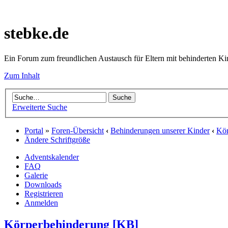
stebke.de
Ein Forum zum freundlichen Austausch für Eltern mit behinderten K
Zum Inhalt
Erweiterte Suche
Portal
»
Foren-Übersicht
‹
Behinderungen unserer Kinder
‹
Kör
Ändere Schriftgröße
Adventskalender
FAQ
Galerie
Downloads
Registrieren
Anmelden
Körperbehinderung [KB]