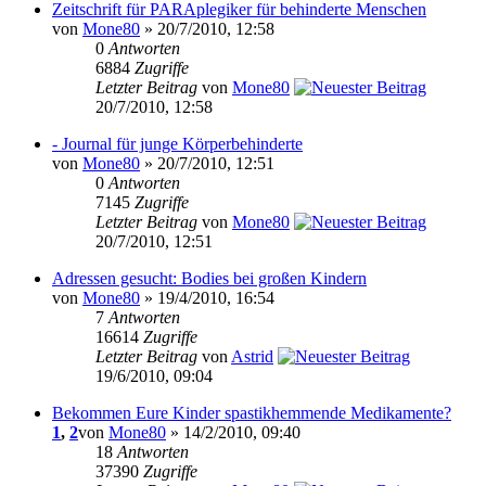
Zeitschrift für PARAplegiker für behinderte Menschen
von
Mone80
» 20/7/2010, 12:58
0
Antworten
6884
Zugriffe
Letzter Beitrag
von
Mone80
20/7/2010, 12:58
- Journal für junge Körperbehinderte
von
Mone80
» 20/7/2010, 12:51
0
Antworten
7145
Zugriffe
Letzter Beitrag
von
Mone80
20/7/2010, 12:51
Adressen gesucht: Bodies bei großen Kindern
von
Mone80
» 19/4/2010, 16:54
7
Antworten
16614
Zugriffe
Letzter Beitrag
von
Astrid
19/6/2010, 09:04
Bekommen Eure Kinder spastikhemmende Medikamente?
1
,
2
von
Mone80
» 14/2/2010, 09:40
18
Antworten
37390
Zugriffe