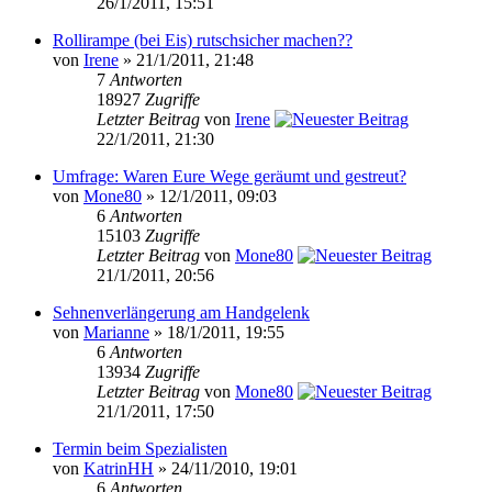
26/1/2011, 15:51
Rollirampe (bei Eis) rutschsicher machen??
von
Irene
» 21/1/2011, 21:48
7
Antworten
18927
Zugriffe
Letzter Beitrag
von
Irene
22/1/2011, 21:30
Umfrage: Waren Eure Wege geräumt und gestreut?
von
Mone80
» 12/1/2011, 09:03
6
Antworten
15103
Zugriffe
Letzter Beitrag
von
Mone80
21/1/2011, 20:56
Sehnenverlängerung am Handgelenk
von
Marianne
» 18/1/2011, 19:55
6
Antworten
13934
Zugriffe
Letzter Beitrag
von
Mone80
21/1/2011, 17:50
Termin beim Spezialisten
von
KatrinHH
» 24/11/2010, 19:01
6
Antworten