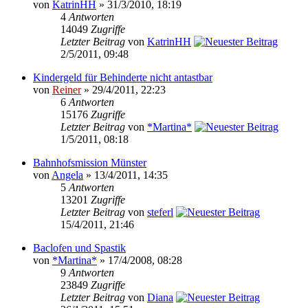
von
KatrinHH
» 31/3/2010, 18:19
4
Antworten
14049
Zugriffe
Letzter Beitrag
von
KatrinHH
2/5/2011, 09:48
Kindergeld für Behinderte nicht antastbar
von
Reiner
» 29/4/2011, 22:23
6
Antworten
15176
Zugriffe
Letzter Beitrag
von
*Martina*
1/5/2011, 08:18
Bahnhofsmission Münster
von
Angela
» 13/4/2011, 14:35
5
Antworten
13201
Zugriffe
Letzter Beitrag
von
steferl
15/4/2011, 21:46
Baclofen und Spastik
von
*Martina*
» 17/4/2008, 08:28
9
Antworten
23849
Zugriffe
Letzter Beitrag
von
Diana