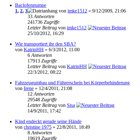
Baclofenpumpe
1
,
2
,
3
von
imke1512
» 9/12/2009, 21:06
33
Antworten
241736
Zugriffe
Letzter Beitrag
von
imke1512
25/10/2012, 16:29
Wie transportiert ihr den SBA?
von
KatrinHH
» 6/3/2012, 11:00
6
Antworten
17913
Zugriffe
Letzter Beitrag
von
KatrinHH
22/3/2012, 08:22
Fahrzeugumbau und Führerschein bei Körperbehinderung
von
Irene
» 12/4/2011, 21:08
12
Antworten
29548
Zugriffe
Letzter Beitrag
von
Sisa
14/9/2011, 17:42
Kind endeckt gerade seine Hände
von
christine 1975
» 22/8/2011, 18:49
8
Antworten
19619
Zugriffe