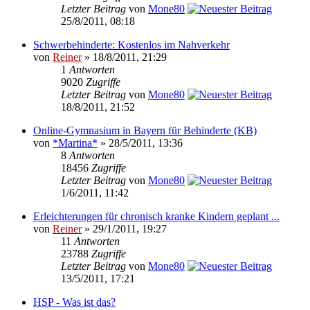
Letzter Beitrag
von
Mone80
25/8/2011, 08:18
Schwerbehinderte: Kostenlos im Nahverkehr
von
Reiner
» 18/8/2011, 21:29
1
Antworten
9020
Zugriffe
Letzter Beitrag
von
Mone80
18/8/2011, 21:52
Online-Gymnasium in Bayern für Behinderte (KB)
von
*Martina*
» 28/5/2011, 13:36
8
Antworten
18456
Zugriffe
Letzter Beitrag
von
Mone80
1/6/2011, 11:42
Erleichterungen für chronisch kranke Kindern geplant ...
von
Reiner
» 29/1/2011, 19:27
11
Antworten
23788
Zugriffe
Letzter Beitrag
von
Mone80
13/5/2011, 17:21
HSP - Was ist das?