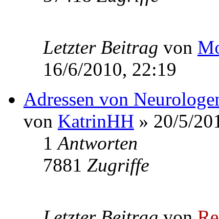
Letzter Beitrag
von
Mo
16/6/2010, 22:19
Adressen von Neurologe
von
KatrinHH
» 20/5/201
1
Antworten
7881
Zugriffe
Letzter Beitrag
von
Re