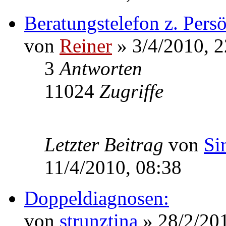
Beratungstelefon z. Pers
von
Reiner
» 3/4/2010, 2
3
Antworten
11024
Zugriffe
Letzter Beitrag
von
Si
11/4/2010, 08:38
Doppeldiagnosen:
von
strunztina
» 28/2/201