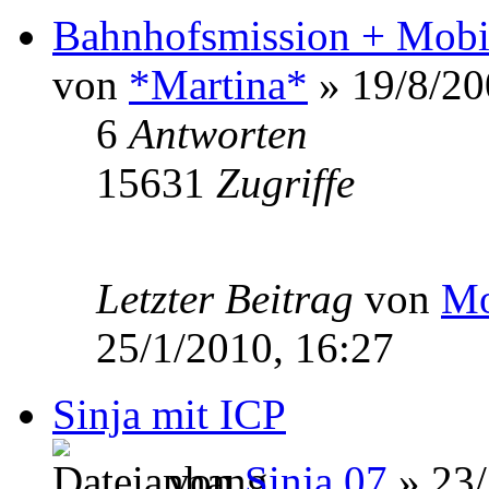
Bahnhofsmission + Mobil
von
*Martina*
» 19/8/20
6
Antworten
15631
Zugriffe
Letzter Beitrag
von
Mo
25/1/2010, 16:27
Sinja mit ICP
von
Sinja 07
» 23/