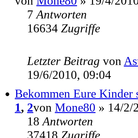
von
Mone80
» 19/4/2010
7
Antworten
16634
Zugriffe
Letzter Beitrag
von
As
19/6/2010, 09:04
Bekommen Eure Kinder 
1
,
2
von
Mone80
» 14/2/
18
Antworten
37418
Zugriffe