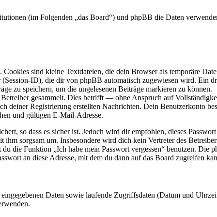
Institutionen (im Folgenden „das Board“) und phpBB die Daten verwen
Cookies sind kleine Textdateien, die dein Browser als temporäre Datei
ssion-ID), die dir von phpBB automatisch zugewiesen wird. Ein dritt
räge zu speichern, um die ungelesenen Beiträge markieren zu können.
etreiber gesammelt. Dies betrifft — ohne Anspruch auf Vollständigkeit
ch deiner Registrierung erstellten Nachrichten. Dein Benutzerkonto b
hen und gültigen E-Mail-Adresse.
ert, so dass es sicher ist. Jedoch wird dir empfohlen, dieses Passwor
mit ihm sorgsam um. Insbesondere wird dich kein Vertreter des Betreibe
nst du die Funktion „Ich habe mein Passwort vergessen“ benutzen. Di
asswort an diese Adresse, mit dem du dann auf das Board zugreifen kan
ng eingegebenen Daten sowie laufende Zugriffsdaten (Datum und Uhrze
verwenden.