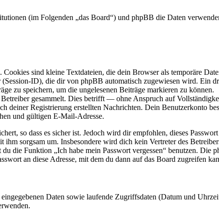
Institutionen (im Folgenden „das Board“) und phpBB die Daten verwen
Cookies sind kleine Textdateien, die dein Browser als temporäre Datei
ssion-ID), die dir von phpBB automatisch zugewiesen wird. Ein dritt
räge zu speichern, um die ungelesenen Beiträge markieren zu können.
etreiber gesammelt. Dies betrifft — ohne Anspruch auf Vollständigkeit
ch deiner Registrierung erstellten Nachrichten. Dein Benutzerkonto b
hen und gültigen E-Mail-Adresse.
ert, so dass es sicher ist. Jedoch wird dir empfohlen, dieses Passwor
mit ihm sorgsam um. Insbesondere wird dich kein Vertreter des Betreibe
nst du die Funktion „Ich habe mein Passwort vergessen“ benutzen. Di
asswort an diese Adresse, mit dem du dann auf das Board zugreifen kan
ng eingegebenen Daten sowie laufende Zugriffsdaten (Datum und Uhrze
verwenden.