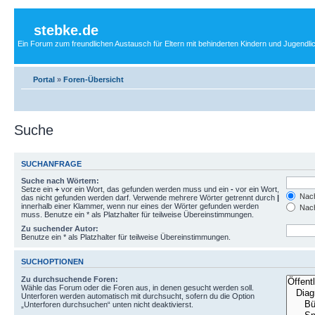
stebke.de
Ein Forum zum freundlichen Austausch für Eltern mit behinderten Kindern und Jugendli
Portal
»
Foren-Übersicht
Suche
SUCHANFRAGE
Suche nach Wörtern:
Setze ein
+
vor ein Wort, das gefunden werden muss und ein
-
vor ein Wort,
Nach
das nicht gefunden werden darf. Verwende mehrere Wörter getrennt durch
|
innerhalb einer Klammer, wenn nur eines der Wörter gefunden werden
Nach
muss. Benutze ein * als Platzhalter für teilweise Übereinstimmungen.
Zu suchender Autor:
Benutze ein * als Platzhalter für teilweise Übereinstimmungen.
SUCHOPTIONEN
Zu durchsuchende Foren:
Wähle das Forum oder die Foren aus, in denen gesucht werden soll.
Unterforen werden automatisch mit durchsucht, sofern du die Option
„Unterforen durchsuchen“ unten nicht deaktivierst.