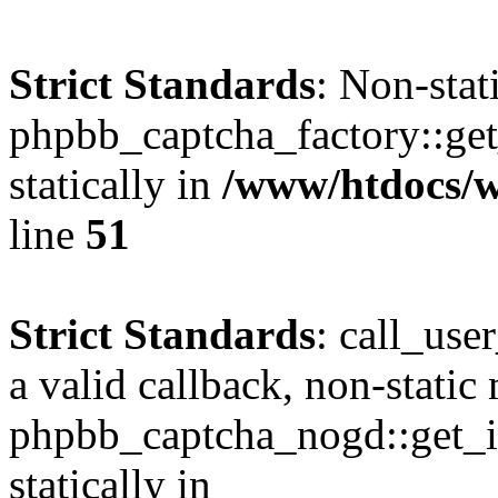
Strict Standards
: Non-sta
phpbb_captcha_factory::get_
statically in
/www/htdocs/w
line
51
Strict Standards
: call_use
a valid callback, non-static
phpbb_captcha_nogd::get_in
statically in