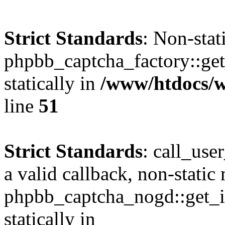
Strict Standards
: Non-sta
phpbb_captcha_factory::get_
statically in
/www/htdocs/w
line
51
Strict Standards
: call_use
a valid callback, non-static
phpbb_captcha_nogd::get_in
statically in