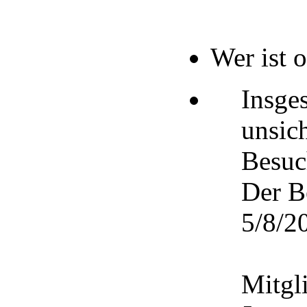
Wer ist 
Insge
unsic
Besuc
Der B
5/8/20
Mitgli