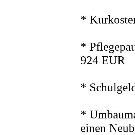
* Kurkosten
* Pflegepau
924 EUR
* Schulgeld
* Umbaumaß
einen Neub