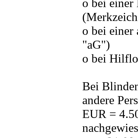
o bei eine
(Merkzeich
o bei eine
"aG")
o bei Hilf
Bei Blinde
andere Per
EUR = 4.50
nachgewies