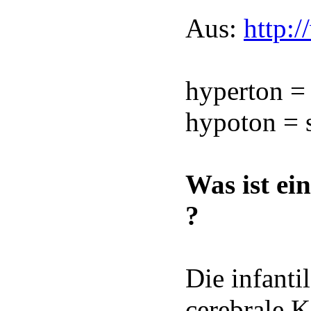
Aus:
http:
hyperton =
hypoton = 
Was ist ei
?
Die infanti
cerebrale K