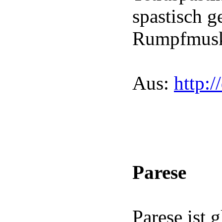
spastisch 
Rumpfmusku
Aus:
http:/
Parese
Parese ist