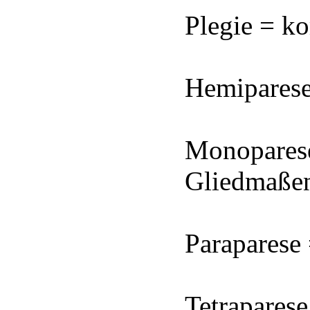
Plegie = k
Hemiparese
Monoparese
Gliedmaßen
Paraparese
Tetrapares