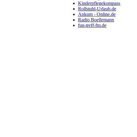
Kinderpflegekompass
Rollstuhl-Urlaub.de
Ankum - Online.de
Radio Boellemann
fun-treff-fm.de