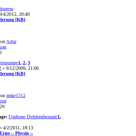
iparese
9/4/2012, 20:40
derung [KB]
von
Artur
31
fenpumpe
1
,
2
,
3
2
» 9/12/2009, 21:06
derung [KB]
von
imke1512
:29
age:
Umfrage Delphintherapie
1
,
» 4/2/2011, 18:13
Ergo -- Physio --