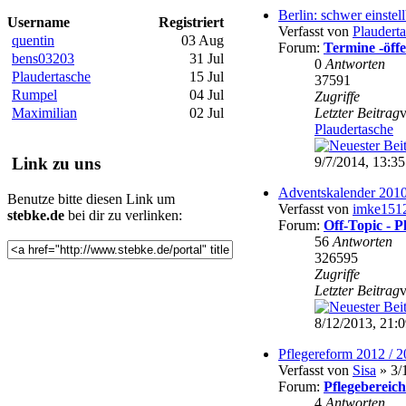
Berlin: schwer einstel
Username
Registriert
Verfasst von
Plaudert
quentin
03 Aug
Forum:
Termine -öffe
bens03203
31 Jul
0
Antworten
Plaudertasche
15 Jul
37591
Rumpel
04 Jul
Zugriffe
Maximilian
02 Jul
Letzter Beitrag
Plaudertasche
9/7/2014, 13:35
Link zu uns
Adventskalender 2010
Benutze bitte diesen Link um
Verfasst von
imke151
stebke.de
bei dir zu verlinken:
Forum:
Off-Topic - 
56
Antworten
326595
Zugriffe
Letzter Beitrag
8/12/2013, 21:
Pflegereform 2012 / 
Verfasst von
Sisa
» 3/
Forum:
Pflegebereich
4
Antworten