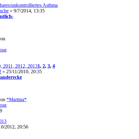
lbares/unkontrolliertes Asthma
asche
» 9/7/2014, 13:35
ntlich-
von
, 2011, 2012, 2013
1
,
2
,
3
,
4
2
» 25/11/2010, 20:35
Plauderecke
von
*Martina*
09
2013
10/2012, 20:56