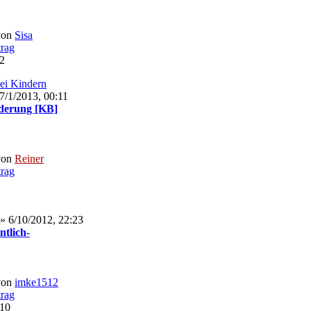
von
Sisa
02
bei Kindern
7/1/2013, 00:11
derung [KB]
von
Reiner
» 6/10/2012, 22:23
ntlich-
von
imke1512
:10