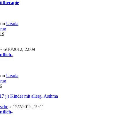
ittherapie
von
Ursula
:19
» 6/10/2012, 22:09
ntlich-
von
Ursula
26
17 j.) Kinder mit allerg. Asthma
asche
» 15/7/2012, 19:11
ntlich-