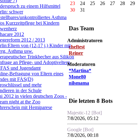
isomie 7)
23
24
25
26
27
28
29
derspruch zu einem Hilfsmittel
30
31
rlin: schwer
nstellbares/unkontrolliertes Asthma
fos Kurzzeitpflege bei Kindern
Das Team
wenherz
hacare 2012
legereform 2012 / 2013
Administratoren
rlin:Eltern von (12-17 j.) Kinder mit
cheftest
lerg. Asthma usw.
Reiner
erapeutischer Trinkbecher aus Silikon
frage an Pflege- und Adoptiveltern
Moderatoren
 FAS und Jugendamt
*Martina*
line-Befragung von Eltern eines
Mone80
ndes mit FAS(D)
nilsmama
roschlüssel und mehr
ndieren in der Schule
ni 2012 in vielen deutschen Zoos -
Die letzten 8 Bots
eam night at the Zoo
hrerschein mit Hemiparese
Majestic-12 [Bot]
7/8/2026, 05:12
Google [Bot]
7/8/2026, 00:18