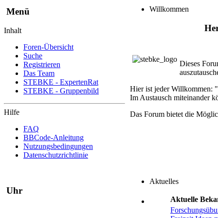
Willkommen
Menü
Her
Inhalt
Foren-Übersicht
Suche
Dieses Foru
Registrieren
auszutausch
Das Team
STEBKE - ExpertenRat
Hier ist jeder Willkommen: "
STEBKE - Gruppenbild
Im Austausch miteinander kö
Hilfe
Das Forum bietet die Mögli
FAQ
BBCode-Anleitung
Nutzungsbedingungen
Datenschutzrichtlinie
Aktuelles
Uhr
Aktuelle Bek
Forschungsübu