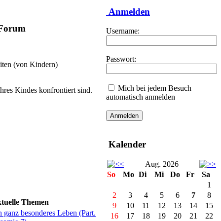
Anmelden
-Forum
Username:
Passwort:
iten (von Kindern)
Mich bei jedem Besuch
hres Kindes konfrontiert sind.
automatisch anmelden
Kalender
Aug. 2026
So
Mo
Di
Mi
Do
Fr
Sa
1
2
3
4
5
6
7
8
tuelle Themen
9
10
11
12
13
14
15
n ganz besonderes Leben (Part.
16
17
18
19
20
21
22