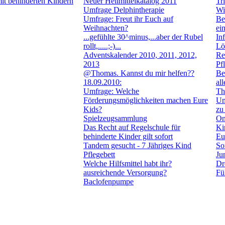
mit behinderten Kindern
Neuer Heilmittelkatalog 2011
Tr
Umfrage Delphintherapie
Wi
Umfrage: Freut ihr Euch auf
Be
Weihnachten?
ei
...gefühlte 30^minus,...aber der Rubel
In
rollt,.....;-)...
Lö
Adventskalender 2010, 2011, 2012,
Re
2013
Pf
@Thomas. Kannst du mir helfen??
Be
18.09.2010:
al
Umfrage: Welche
Th
Förderungsmöglichkeiten machen Eure
Um
Kids?
zu
Spielzeugsammlung
On
Das Recht auf Regelschule für
Ki
behinderte Kinder gilt sofort
Eu
Tandem gesucht - 7 Jähriges Kind
So
Pflegebett
Ju
Welche Hilfsmittel habt ihr?
Dr
ausreichende Versorgung?
Fü
Baclofenpumpe