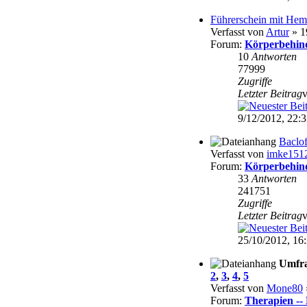
Führerschein mit Hem
Verfasst von
Artur
» 1
Forum:
Körperbehin
10
Antworten
77999
Zugriffe
Letzter Beitrag
9/12/2012, 22:
Baclo
Verfasst von
imke151
Forum:
Körperbehin
33
Antworten
241751
Zugriffe
Letzter Beitrag
25/10/2012, 16
Umfr
2
,
3
,
4
,
5
Verfasst von
Mone80
Forum:
Therapien -- 