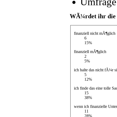
Umfrage
WÃ¼rdet ihr die
finanziell nicht mÃ¶glich
6
15%
finanziell mÃ¶glich
2
5%
ich halte das nicht fÃ¼r s
5
12%
ich finde das eine tolle Sa
15
38%
wenn ich finanzielle Un
11
28%