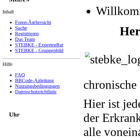
Willko
Inhalt
Foren-Ãœbersicht
Her
Suche
Registrieren
Das Team
STEBKE - ExpertenRat
STEBKE - Gruppenbild
Hilfe
FAQ
BBCode-Anleitung
chronische
Nutzungsbedingungen
Datenschutzrichtlinie
Hier ist je
der Erkran
Uhr
alle vonein