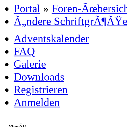
Portal
»
Foren-Ãœbersic
Ã„ndere SchriftgrÃ¶ÃŸ
Adventskalender
FAQ
Galerie
Downloads
Registrieren
Anmelden
MenÃ¼