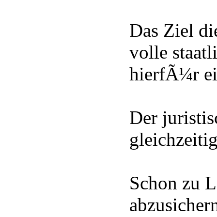
Das Ziel di
volle staat
hierfÃ¼r e
Der juristi
gleichzeiti
Schon zu Le
abzusichern