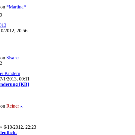
von
*Martina*
09
2013
10/2012, 20:56
von
Sisa
02
bei Kindern
7/1/2013, 00:11
nderung [KB]
von
Reiner
» 6/10/2012, 22:23
entlich-