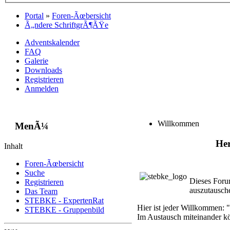
Portal
»
Foren-Ãœbersicht
Ã„ndere SchriftgrÃ¶ÃŸe
Adventskalender
FAQ
Galerie
Downloads
Registrieren
Anmelden
Willkommen
MenÃ¼
Her
Inhalt
Foren-Ãœbersicht
Suche
Dieses Foru
Registrieren
auszutausch
Das Team
STEBKE - ExpertenRat
Hier ist jeder Willkommen: "
STEBKE - Gruppenbild
Im Austausch miteinander kö