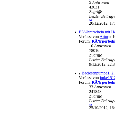
5
Antworten
43631
Zugriffe
Letzter Beitrag
20/12/2012, 17
FÃ¼hrerschein mit H
Verfasst von
Artur
» 1
Forum:
KÃ¶rperbehi
10
Antworten
78016
Zugriffe
Letzter Beitrag
9/12/2012, 22:
Baclofenpumpe
1
,
2
Verfasst von
imke151
Forum:
KÃ¶rperbehi
33
Antworten
241843
Zugriffe
Letzter Beitrag
25/10/2012, 16