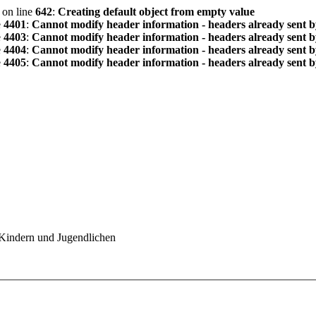
on line
642
:
Creating default object from empty value
e
4401
:
Cannot modify header information - headers already sent by
e
4403
:
Cannot modify header information - headers already sent by
e
4404
:
Cannot modify header information - headers already sent by
e
4405
:
Cannot modify header information - headers already sent by
 Kindern und Jugendlichen