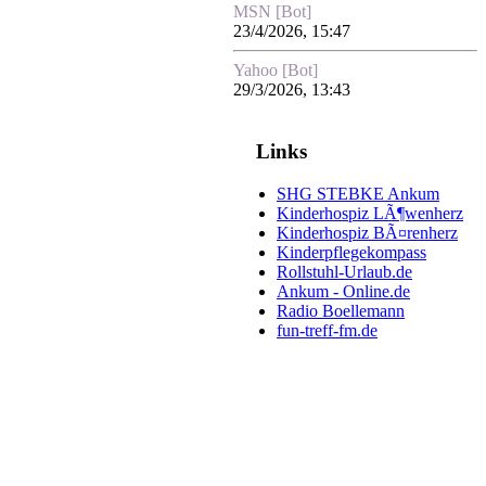
MSN [Bot]
23/4/2026, 15:47
Yahoo [Bot]
29/3/2026, 13:43
Links
SHG STEBKE Ankum
Kinderhospiz LÃ¶wenherz
Kinderhospiz BÃ¤renherz
Kinderpflegekompass
Rollstuhl-Urlaub.de
Ankum - Online.de
Radio Boellemann
fun-treff-fm.de