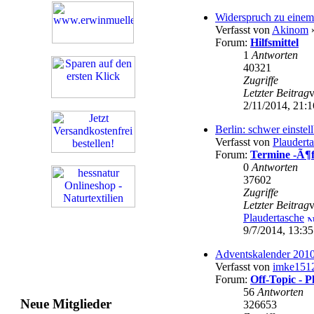
Widerspruch zu einem 
Verfasst von
Akinom
»
Forum:
Hilfsmittel
1
Antworten
40321
Zugriffe
Letzter Beitrag
2/11/2014, 21:1
Berlin: schwer einstel
Verfasst von
Plaudert
Forum:
Termine -Ã¶ff
0
Antworten
37602
Zugriffe
Letzter Beitrag
Plaudertasche
9/7/2014, 13:35
Adventskalender 2010
Verfasst von
imke151
Forum:
Off-Topic - 
56
Antworten
Neue Mitglieder
326653