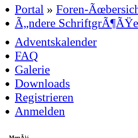
Portal
»
Foren-Ãœbersic
Ã„ndere SchriftgrÃ¶ÃŸ
Adventskalender
FAQ
Galerie
Downloads
Registrieren
Anmelden
MenÃ¼