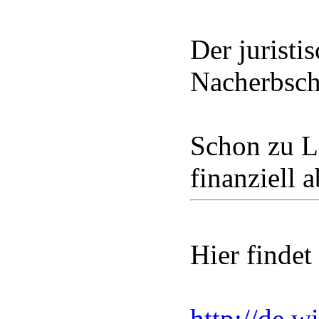
Der juristi
Nacherbscha
Schon zu Le
finanziell 
Hier findet 
http://de.w