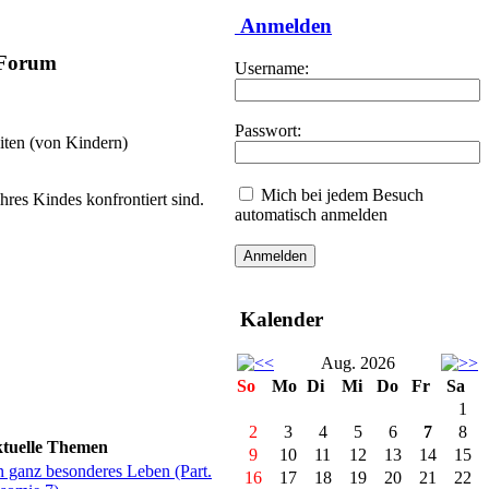
Anmelden
-Forum
Username:
Passwort:
iten (von Kindern)
Mich bei jedem Besuch
hres Kindes konfrontiert sind.
automatisch anmelden
Kalender
Aug. 2026
So
Mo
Di
Mi
Do
Fr
Sa
1
2
3
4
5
6
7
8
tuelle Themen
9
10
11
12
13
14
15
n ganz besonderes Leben (Part.
16
17
18
19
20
21
22