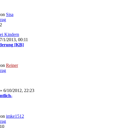
von
Sisa
02
bei Kindern
7/1/2013, 00:11
derung [KB]
von
Reiner
» 6/10/2012, 22:23
ntlich-
von
imke1512
:10