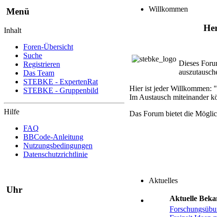
Willkommen
Menü
Her
Inhalt
Foren-Übersicht
Suche
Dieses Foru
Registrieren
auszutausch
Das Team
STEBKE - ExpertenRat
Hier ist jeder Willkommen: "
STEBKE - Gruppenbild
Im Austausch miteinander kö
Hilfe
Das Forum bietet die Mögli
FAQ
BBCode-Anleitung
Nutzungsbedingungen
Datenschutzrichtlinie
Aktuelles
Uhr
Aktuelle Bek
Forschungsübu