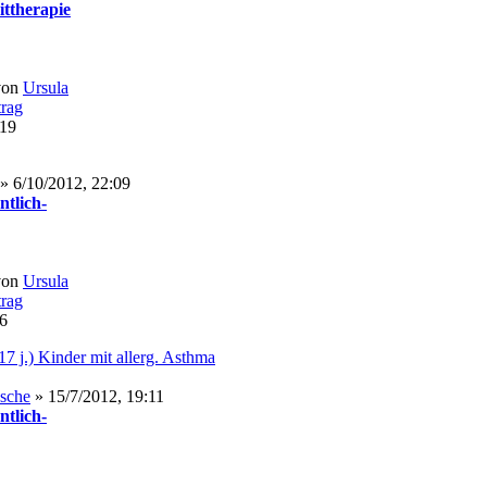
ittherapie
von
Ursula
:19
» 6/10/2012, 22:09
ntlich-
von
Ursula
26
17 j.) Kinder mit allerg. Asthma
asche
» 15/7/2012, 19:11
ntlich-