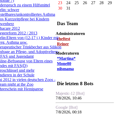
isomie 7)
23
24
25
26
27
28
29
derspruch zu einem Hilfsmittel
30
31
rlin: schwer
nstellbares/unkontrolliertes Asthma
fos Kurzzeitpflege bei Kindern
Das Team
wenherz
hacare 2012
legereform 2012 / 2013
Administratoren
rlin:Eltern von (12-17 j.) Kinder mit
cheftest
lerg. Asthma usw.
Reiner
erapeutischer Trinkbecher aus Silikon
frage an Pflege- und Adoptiveltern
Moderatoren
 FAS und Jugendamt
*Martina*
line-Befragung von Eltern eines
Mone80
ndes mit FAS(D)
nilsmama
roschlüssel und mehr
ndieren in der Schule
ni 2012 in vielen deutschen Zoos -
Die letzten 8 Bots
eam night at the Zoo
hrerschein mit Hemiparese
Majestic-12 [Bot]
7/8/2026, 10:46
Google [Bot]
7/8/2026, 00:18