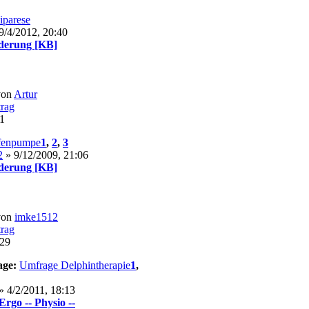
iparese
9/4/2012, 20:40
derung [KB]
von
Artur
31
fenpumpe
1
,
2
,
3
2
» 9/12/2009, 21:06
derung [KB]
von
imke1512
:29
age:
Umfrage Delphintherapie
1
,
» 4/2/2011, 18:13
Ergo -- Physio --