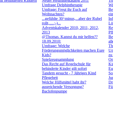
mit behinderten Kindern
Neuer Heilmittelkatalog 2011
Tr
Umfrage Delphintherapie
Wi
Umfrage: Freut ihr Euch auf
Be
Weihnachten?
ei
...gefühlte 30^minus,...aber der Rubel
In
rollt,.....;-)...
Lö
Adventskalender 2010, 2011, 2012,
Re
2013
Pf
@Thomas. Kannst du mir helfen??
Be
18.09.2010:
al
Umfrage: Welche
Th
Förderungsmöglichkeiten machen Eure
Um
Kids?
zu
Spielzeugsammlung
On
Das Recht auf Regelschule für
Ki
behinderte Kinder gilt sofort
Eu
Tandem gesucht - 7 Jähriges Kind
So
Pflegebett
Ju
Welche Hilfsmittel habt ihr?
Dr
ausreichende Versorgung?
Fü
Baclofenpumpe