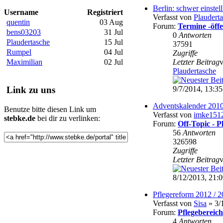
Berlin: schwer einstel
Username
Registriert
Verfasst von
Plaudert
quentin
03 Aug
Forum:
Termine -öffe
bens03203
31 Jul
0
Antworten
Plaudertasche
15 Jul
37591
Rumpel
04 Jul
Zugriffe
Maximilian
02 Jul
Letzter Beitrag
Plaudertasche
9/7/2014, 13:35
Link zu uns
Adventskalender 2010
Benutze bitte diesen Link um
Verfasst von
imke151
stebke.de
bei dir zu verlinken:
Forum:
Off-Topic - 
56
Antworten
326598
Zugriffe
Letzter Beitrag
8/12/2013, 21:
Pflegereform 2012 / 
Verfasst von
Sisa
» 3/
Forum:
Pflegebereich
4
Antworten