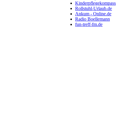
Kinderpflegekompass
Rollstuhl-Urlaub.de
Ankum - Online.de
Radio Boellemann
fun-treff-fm.de