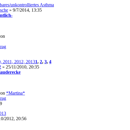
lbares/unkontrolliertes Asthma
asche
» 9/7/2014, 13:35
ntlich-
von
, 2011, 2012, 2013
1
,
2
,
3
,
4
2
» 25/11/2010, 20:35
Plauderecke
von
*Martina*
09
2013
10/2012, 20:56