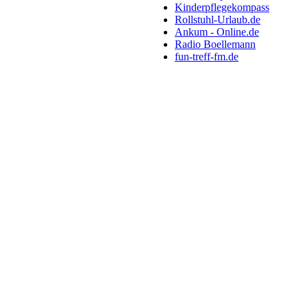
Kinderpflegekompass
Rollstuhl-Urlaub.de
Ankum - Online.de
Radio Boellemann
fun-treff-fm.de