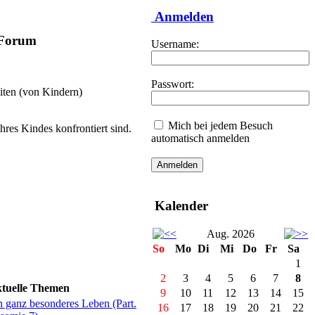
Anmelden
-Forum
Username:
Passwort:
iten (von Kindern)
Mich bei jedem Besuch
hres Kindes konfrontiert sind.
automatisch anmelden
Kalender
Aug. 2026
So
Mo
Di
Mi
Do
Fr
Sa
1
2
3
4
5
6
7
8
tuelle Themen
9
10
11
12
13
14
15
n ganz besonderes Leben (Part.
16
17
18
19
20
21
22