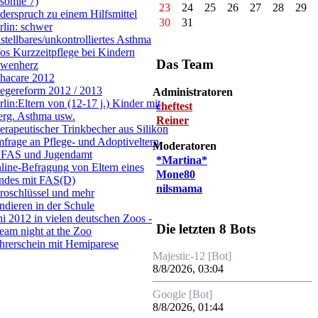
isomie 7)
23
24
25
26
27
28
29
derspruch zu einem Hilfsmittel
30
31
rlin: schwer
nstellbares/unkontrolliertes Asthma
fos Kurzzeitpflege bei Kindern
Das Team
wenherz
hacare 2012
legereform 2012 / 2013
Administratoren
rlin:Eltern von (12-17 j.) Kinder mit
cheftest
lerg. Asthma usw.
Reiner
erapeutischer Trinkbecher aus Silikon
frage an Pflege- und Adoptiveltern
Moderatoren
 FAS und Jugendamt
*Martina*
line-Befragung von Eltern eines
Mone80
ndes mit FAS(D)
nilsmama
roschlüssel und mehr
ndieren in der Schule
ni 2012 in vielen deutschen Zoos -
Die letzten 8 Bots
eam night at the Zoo
hrerschein mit Hemiparese
Majestic-12 [Bot]
8/8/2026, 03:04
Google [Bot]
8/8/2026, 01:44