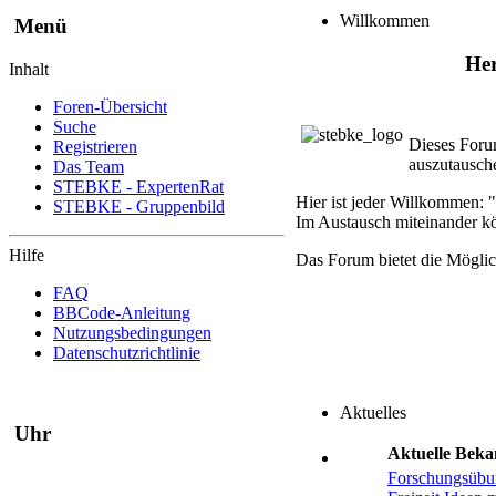
Willkommen
Menü
Her
Inhalt
Foren-Übersicht
Suche
Dieses Foru
Registrieren
auszutausch
Das Team
STEBKE - ExpertenRat
Hier ist jeder Willkommen: "
STEBKE - Gruppenbild
Im Austausch miteinander kö
Hilfe
Das Forum bietet die Mögli
FAQ
BBCode-Anleitung
Nutzungsbedingungen
Datenschutzrichtlinie
Aktuelles
Uhr
Aktuelle Bek
Forschungsübu