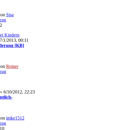
von
Sisa
02
bei Kindern
7/1/2013, 00:11
derung [KB]
von
Reiner
» 6/10/2012, 22:23
ntlich-
von
imke1512
:10