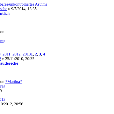
lbares/unkontrolliertes Asthma
asche
» 9/7/2014, 13:35
ntlich-
von
, 2011, 2012, 2013
1
,
2
,
3
,
4
2
» 25/11/2010, 20:35
Plauderecke
von
*Martina*
09
2013
10/2012, 20:56