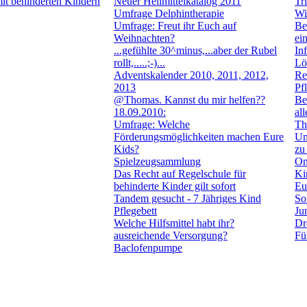
mit behinderten Kindern
Neuer Heilmittelkatalog 2011
Tr
Umfrage Delphintherapie
Wi
Umfrage: Freut ihr Euch auf
Be
Weihnachten?
ei
...gefühlte 30^minus,...aber der Rubel
In
rollt,.....;-)...
Lö
Adventskalender 2010, 2011, 2012,
Re
2013
Pf
@Thomas. Kannst du mir helfen??
Be
18.09.2010:
al
Umfrage: Welche
Th
Förderungsmöglichkeiten machen Eure
Um
Kids?
zu
Spielzeugsammlung
On
Das Recht auf Regelschule für
Ki
behinderte Kinder gilt sofort
Eu
Tandem gesucht - 7 Jähriges Kind
So
Pflegebett
Ju
Welche Hilfsmittel habt ihr?
Dr
ausreichende Versorgung?
Fü
Baclofenpumpe