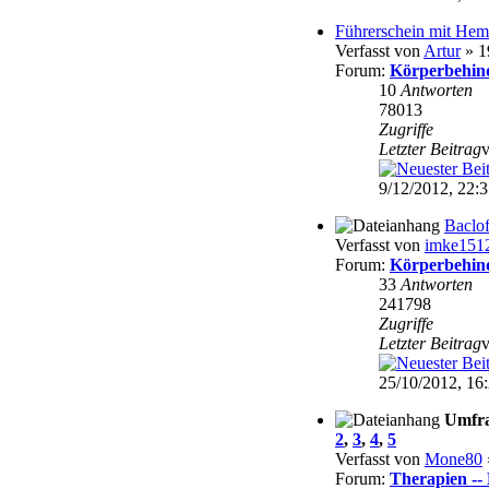
Führerschein mit Hem
Verfasst von
Artur
» 1
Forum:
Körperbehin
10
Antworten
78013
Zugriffe
Letzter Beitrag
9/12/2012, 22:
Baclo
Verfasst von
imke151
Forum:
Körperbehin
33
Antworten
241798
Zugriffe
Letzter Beitrag
25/10/2012, 16
Umfr
2
,
3
,
4
,
5
Verfasst von
Mone80
Forum:
Therapien -- 