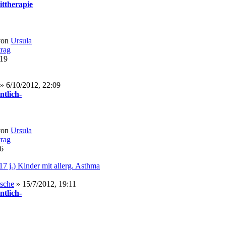
ittherapie
von
Ursula
:19
» 6/10/2012, 22:09
ntlich-
von
Ursula
26
17 j.) Kinder mit allerg. Asthma
asche
» 15/7/2012, 19:11
ntlich-