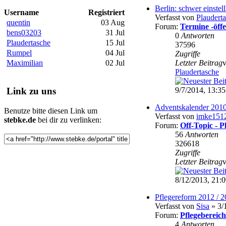
Berlin: schwer einstel
Username
Registriert
Verfasst von
Plaudert
quentin
03 Aug
Forum:
Termine -öffe
bens03203
31 Jul
0
Antworten
Plaudertasche
15 Jul
37596
Rumpel
04 Jul
Zugriffe
Maximilian
02 Jul
Letzter Beitrag
Plaudertasche
9/7/2014, 13:35
Link zu uns
Adventskalender 2010
Benutze bitte diesen Link um
Verfasst von
imke151
stebke.de
bei dir zu verlinken:
Forum:
Off-Topic - 
56
Antworten
326618
Zugriffe
Letzter Beitrag
8/12/2013, 21:
Pflegereform 2012 / 
Verfasst von
Sisa
» 3/
Forum:
Pflegebereich
4
Antworten