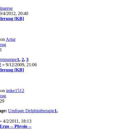
iparese
9/4/2012, 20:40
derung [KB]
von
Artur
31
fenpumpe
1
,
2
,
3
2
» 9/12/2009, 21:06
derung [KB]
von
imke1512
:29
age:
Umfrage Delphintherapie
1
,
» 4/2/2011, 18:13
Ergo -- Physio --