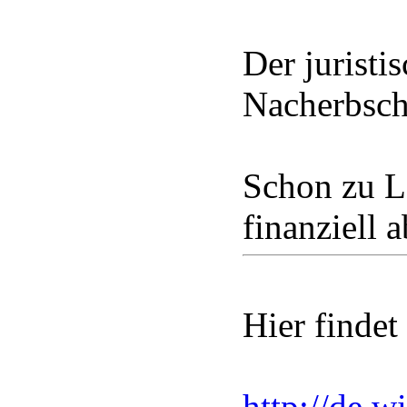
Der juristi
Nacherbscha
Schon zu Le
finanziell 
Hier findet 
http://de.w