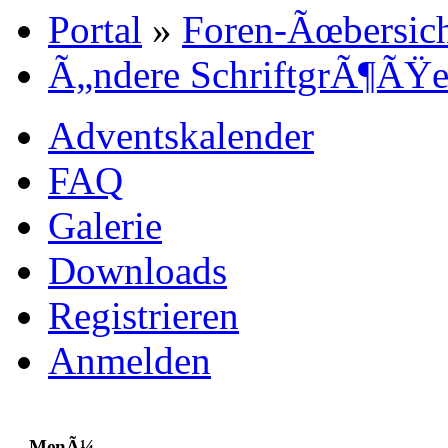
Portal
»
Foren-Ãœbersic
Ã„ndere SchriftgrÃ¶ÃŸ
Adventskalender
FAQ
Galerie
Downloads
Registrieren
Anmelden
MenÃ¼