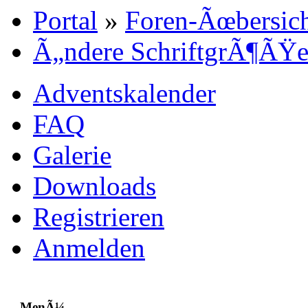
Portal
»
Foren-Ãœbersic
Ã„ndere SchriftgrÃ¶ÃŸ
Adventskalender
FAQ
Galerie
Downloads
Registrieren
Anmelden
MenÃ¼