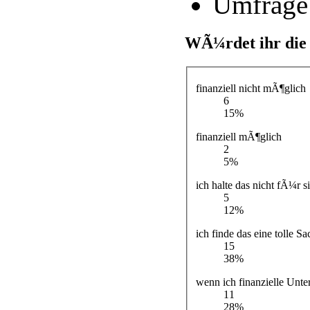
Umfrage
WÃ¼rdet ihr die
finanziell nicht mÃ¶glich
6
15%
finanziell mÃ¶glich
2
5%
ich halte das nicht fÃ¼r s
5
12%
ich finde das eine tolle Sa
15
38%
wenn ich finanzielle Un
11
28%