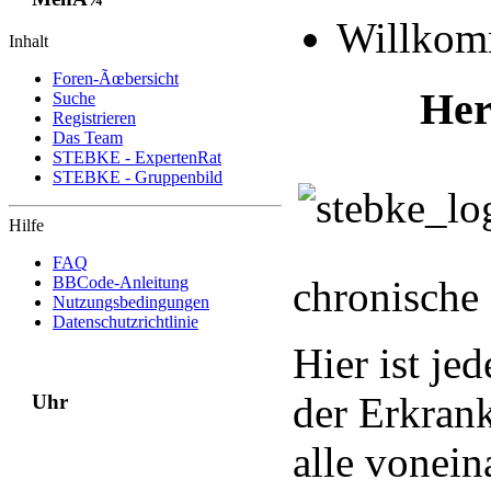
Willko
Inhalt
Foren-Ãœbersicht
Her
Suche
Registrieren
Das Team
STEBKE - ExpertenRat
STEBKE - Gruppenbild
Hilfe
FAQ
BBCode-Anleitung
chronische
Nutzungsbedingungen
Datenschutzrichtlinie
Hier ist je
der Erkran
Uhr
alle vonein