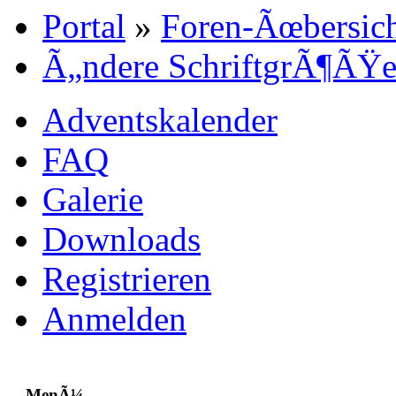
Portal
»
Foren-Ãœbersic
Ã„ndere SchriftgrÃ¶ÃŸ
Adventskalender
FAQ
Galerie
Downloads
Registrieren
Anmelden
MenÃ¼