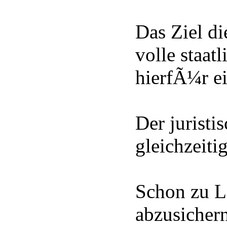
Das Ziel di
volle staat
hierfÃ¼r e
Der juristi
gleichzeiti
Schon zu Le
abzusichern