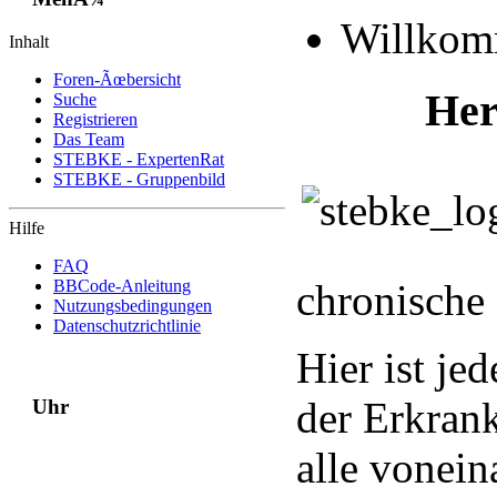
Willko
Inhalt
Foren-Ãœbersicht
Her
Suche
Registrieren
Das Team
STEBKE - ExpertenRat
STEBKE - Gruppenbild
Hilfe
FAQ
BBCode-Anleitung
chronische
Nutzungsbedingungen
Datenschutzrichtlinie
Hier ist je
der Erkran
Uhr
alle vonein