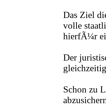
Das Ziel di
volle staat
hierfÃ¼r e
Der juristi
gleichzeiti
Schon zu Le
abzusichern