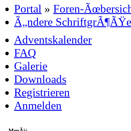
Portal
»
Foren-Ãœbersic
Ã„ndere SchriftgrÃ¶ÃŸ
Adventskalender
FAQ
Galerie
Downloads
Registrieren
Anmelden
MenÃ¼