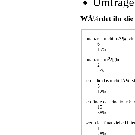
Umfrage
WÃ¼rdet ihr die
finanziell nicht mÃ¶glich
6
15%
finanziell mÃ¶glich
2
5%
ich halte das nicht fÃ¼r s
5
12%
ich finde das eine tolle Sa
15
38%
wenn ich finanzielle Un
11
28%