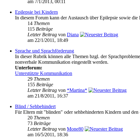
am 7/1/2013, 00:11
Epilepsie bei Kindern
In diesem Forum kann der Austausch über Epilepsie sowie di
14
Themen
115
Beiträge
Letzter Beitrag
von
Diana
am 22/1/2011, 18:49
Sprache und Sprachförderung
In dieser Rubrik können alle Themen bzgl. der Sprachproblem
nonverbale Kommunikation eingestellt werden.
Unterforum:
Unterstützte Kommunikation
29
Themen
155
Beiträge
Letzter Beitrag
von
*Martina*
am 21/8/2011, 16:37
Blind / Sehbehindert
Für Eltern mit "blinden" oder sehbehinderten Kindern und den 
20
Themen
73
Beiträge
Letzter Beitrag
von
Mone80
am 16/5/2011, 18:36