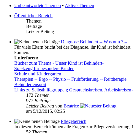
Unbeantwortete Themen
•
Aktive Themen
Öffentlicher Bereich
Themen
Beiträge
Letzter Beitrag
Diagnose Behindert -- Was nun ? --
Für viele Eltern bricht bei der Diagnose, ihr Kind ist behinder
können.
Unterforen:
Bücher zum Thema - Unser Kind ist Behindert-
Spielzeug für besondere Kinder
Schule und Kindergarten
Therapien -- Ergo -- Physio -- Frühförderung -- Reittherapie
Behindertensport
Links zu Selbsthilfegruppen; Gesprächskreisen, Arbeitskreisen 
172
Themen
977
Beiträge
Letzter Beitrag
von
Beatrice
am 5/12/2015, 02:25
Pflegebereich
In diesem Bereich können alle Fragen zur Pflegeversicherung,
52
Themen