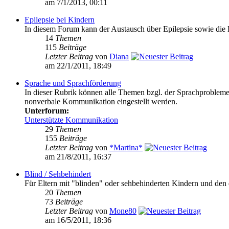
am 7/1/2013, 00:11
Epilepsie bei Kindern
In diesem Forum kann der Austausch über Epilepsie sowie di
14
Themen
115
Beiträge
Letzter Beitrag
von
Diana
am 22/1/2011, 18:49
Sprache und Sprachförderung
In dieser Rubrik können alle Themen bzgl. der Sprachproblem
nonverbale Kommunikation eingestellt werden.
Unterforum:
Unterstützte Kommunikation
29
Themen
155
Beiträge
Letzter Beitrag
von
*Martina*
am 21/8/2011, 16:37
Blind / Sehbehindert
Für Eltern mit "blinden" oder sehbehinderten Kindern und den 
20
Themen
73
Beiträge
Letzter Beitrag
von
Mone80
am 16/5/2011, 18:36