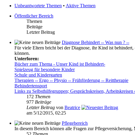
Unbeantwortete Themen
•
Aktive Themen
Öffentlicher Bereich
Themen
Beiträge
Letzter Beitrag
Diagnose Behindert -- Was nun ? --
Für viele Eltern bricht bei der Diagnose, ihr Kind ist behinder
können.
Unterforen:
Bücher zum Thema - Unser Kind ist Behindert-
Spielzeug für besondere Kinder
Schule und Kindergarten
Therapien -- Ergo -- Physio -- Frühförderung -- Reittherapie
Behindertensport
Links zu Selbsthilfegruppen; Gesprächskreisen, Arbeitskreisen 
172
Themen
977
Beiträge
Letzter Beitrag
von
Beatrice
am 5/12/2015, 02:25
Pflegebereich
In diesem Bereich können alle Fragen zur Pflegeversicherung,
52
Themen