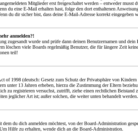
 angemeldeten Mitglieder erst freigeschaltet werden – entweder musst du
. Wenn du eine E-Mail erhalten hast, folge den dort enthaltenen Anweis
nn du dir sicher bist, dass deine E-Mail-Adresse korrekt eingegeben w
t mehr anmelden?!
rierung zugesandt wurde und prüfe dann deinen Benutzernamen und dein 
em löschen viele Boards regelmäßig Benutzer, die für längere Zeit kei
onen teil!
 of 1998 (deutsch: Gesetz zum Schutz der Privatsphäre von Kindern im
ern unter 13 Jahren erheben, hierzu die Zustimmung der Eltern bezieh
 dich zu registrieren versuchst, zutrifft, ziehe einen rechtlichen Beist
ten jeglicher Art ist; außer solchen, die weiter unten behandelt werden.
it dem du dich anmelden möchtest, von der Board-Administration gespe
Um Hilfe zu erhalten, wende dich an die Board-Administration.