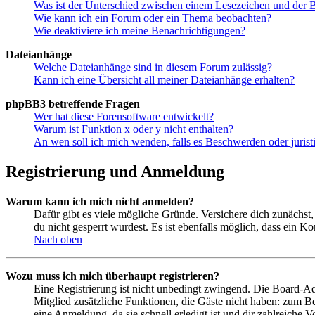
Was ist der Unterschied zwischen einem Lesezeichen und der
Wie kann ich ein Forum oder ein Thema beobachten?
Wie deaktiviere ich meine Benachrichtigungen?
Dateianhänge
Welche Dateianhänge sind in diesem Forum zulässig?
Kann ich eine Übersicht all meiner Dateianhänge erhalten?
phpBB3 betreffende Fragen
Wer hat diese Forensoftware entwickelt?
Warum ist Funktion x oder y nicht enthalten?
An wen soll ich mich wenden, falls es Beschwerden oder juris
Registrierung und Anmeldung
Warum kann ich mich nicht anmelden?
Dafür gibt es viele mögliche Gründe. Versichere dich zunächst,
du nicht gesperrt wurdest. Es ist ebenfalls möglich, dass ein K
Nach oben
Wozu muss ich mich überhaupt registrieren?
Eine Registrierung ist nicht unbedingt zwingend. Die Board-Admin
Mitglied zusätzliche Funktionen, die Gäste nicht haben: zum Be
eine Anmeldung, da sie schnell erledigt ist und dir zahlreiche Vo