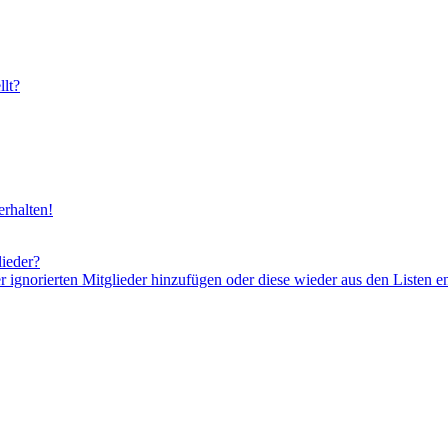
lt?
rhalten!
lieder?
er ignorierten Mitglieder hinzufügen oder diese wieder aus den Listen e