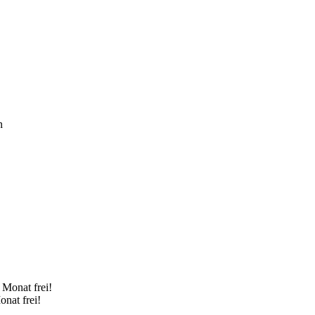
n
onat frei!