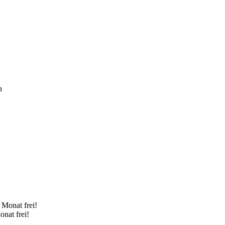
n
onat frei!