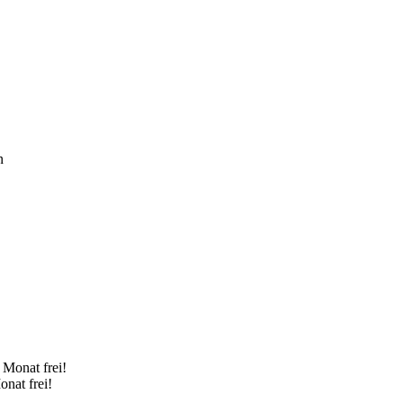
n
onat frei!