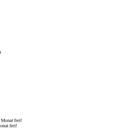
n
onat frei!